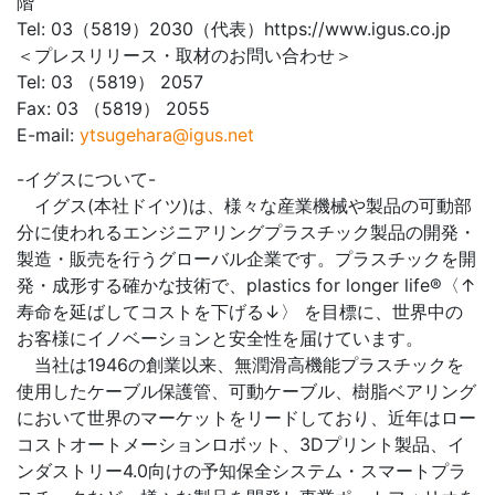
階
Tel: 03（5819）2030（代表）https://www.igus.co.jp
＜プレスリリース・取材のお問い合わせ＞
Tel: 03 （5819） 2057
Fax: 03 （5819） 2055
E-mail:
ytsugehara@igus.net
-イグスについて-
イグス(本社ドイツ)は、様々な産業機械や製品の可動部
分に使われるエンジニアリングプラスチック製品の開発・
製造・販売を行うグローバル企業です。プラスチックを開
発・成形する確かな技術で、plastics for longer life®〈↑
寿命を延ばしてコストを下げる↓〉 を目標に、世界中の
お客様にイノベーションと安全性を届けています。
当社は1946の創業以来、無潤滑高機能プラスチックを
使用したケーブル保護管、可動ケーブル、樹脂ベアリング
において世界のマーケットをリードしており、近年はロー
コストオートメーションロボット、3Dプリント製品、イ
ンダストリー4.0向けの予知保全システム・スマートプラ