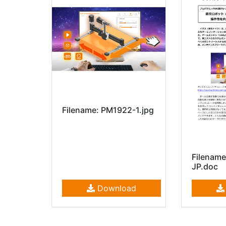
Filename: PM1922-1.jpg
Filenam
JP.doc
Download