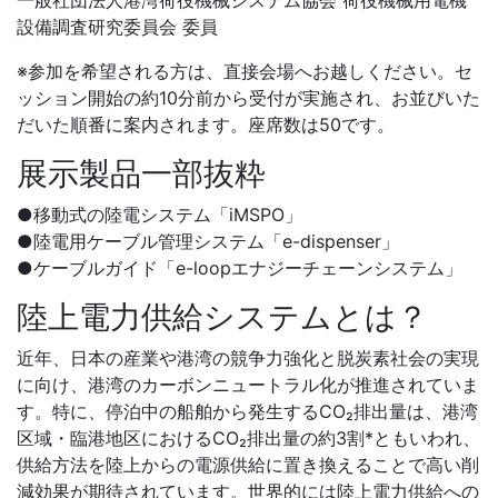
一般社団法人港湾荷役機械システム協会 荷役機械用電機
設備調査研究委員会 委員
※参加を希望される方は、直接会場へお越しください。セ
ッション開始の約10分前から受付が実施され、お並びいた
だいた順番に案内されます。座席数は50です。
展示製品一部抜粋
●移動式の陸電システム「iMSPO」
●陸電用ケーブル管理システム「e-dispenser」
●ケーブルガイド「e-loopエナジーチェーンシステム」
陸上電力供給システムとは？
近年、日本の産業や港湾の競争力強化と脱炭素社会の実現
に向け、港湾のカーボンニュートラル化が推進されていま
す。特に、停泊中の船舶から発生するCO₂排出量は、港湾
区域・臨港地区におけるCO₂排出量の約3割*ともいわれ、
供給方法を陸上からの電源供給に置き換えることで高い削
減効果が期待されています。世界的には陸上電力供給への