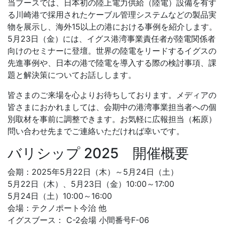
当ブースでは、日本初の陸上電力供給（陸電）設備を有す
る川崎港で採用されたケーブル管理システムなどの製品実
物を展示し、海外15以上の港における事例を紹介します。
5月23日（金）には、イグス港湾事業責任者が陸電関係者
向けのセミナーに登壇。世界の陸電をリードするイグスの
先進事例や、日本の港で陸電を導入する際の検討事項、課
題と解決策についてお話しします。
皆さまのご来場を心よりお待ちしております。メディアの
皆さまにおかれましては、会期中の港湾事業担当者への個
別取材を事前に調整できます。お気軽に広報担当（柘原）
問い合わせ先までご連絡いただければ幸いです。
バリシップ 2025 開催概要
会期：2025年5月22日（木）～5月24日（土）
5月22日（木）、5月23日（金）10:00～17:00
5月24日（土）10:00～16:00
会場：テクノポート今治 他
イグスブース： C-2会場 小間番号F-06