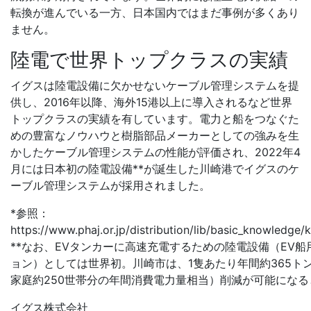
転換が進んでいる一方、日本国内ではまだ事例が多くあり
ません。
陸電で世界トップクラスの実績
イグスは陸電設備に欠かせないケーブル管理システムを提
供し、2016年以降、海外15港以上に導入されるなど世界
トップクラスの実績を有しています。電力と船をつなぐた
めの豊富なノウハウと樹脂部品メーカーとしての強みを生
かしたケーブル管理システムの性能が評価され、2022年4
月には日本初の陸電設備**が誕生した川崎港でイグスのケ
ーブル管理システムが採用されました。
*参照：
https://www.phaj.or.jp/distribution/lib/basic_knowledge
**なお、EVタンカーに高速充電するための陸電設備（EV
ョン）としては世界初。川崎市は、1隻あたり年間約365トン
家庭約250世帯分の年間消費電力量相当）削減が可能になる
イグス株式会社