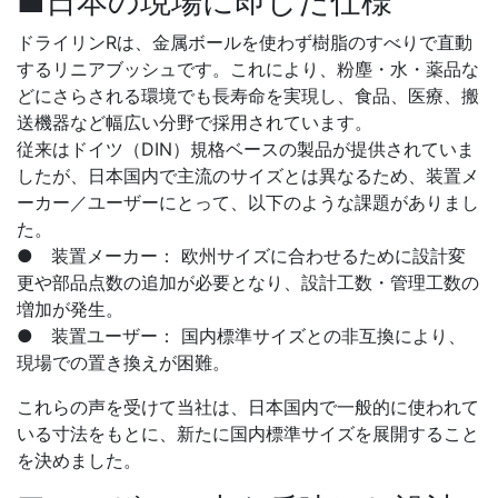
■日本の現場に即した仕様
ドライリンRは、金属ボールを使わず樹脂のすべりで直動
するリニアブッシュです。これにより、粉塵・水・薬品な
どにさらされる環境でも長寿命を実現し、食品、医療、搬
送機器など幅広い分野で採用されています。
従来はドイツ（DIN）規格ベースの製品が提供されていま
したが、日本国内で主流のサイズとは異なるため、装置メ
ーカー／ユーザーにとって、以下のような課題がありまし
た。
● 装置メーカー： 欧州サイズに合わせるために設計変
更や部品点数の追加が必要となり、設計工数・管理工数の
増加が発生。
● 装置ユーザー： 国内標準サイズとの非互換により、
現場での置き換えが困難。
これらの声を受けて当社は、日本国内で一般的に使われて
いる寸法をもとに、新たに国内標準サイズを展開すること
を決めました。