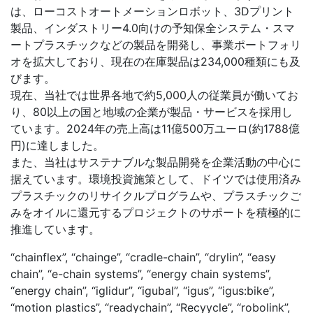
は、ローコストオートメーションロボット、3Dプリント
製品、インダストリー4.0向けの予知保全システム・スマ
ートプラスチックなどの製品を開発し、事業ポートフォリ
オを拡大しており、現在の在庫製品は234,000種類にも及
びます。
現在、当社では世界各地で約5,000人の従業員が働いてお
り、80以上の国と地域の企業が製品・サービスを採用し
ています。2024年の売上高は11億500万ユーロ(約1788億
円)に達しました。
また、当社はサステナブルな製品開発を企業活動の中心に
据えています。環境投資施策として、ドイツでは使用済み
プラスチックのリサイクルプログラムや、プラスチックご
みをオイルに還元するプロジェクトのサポートを積極的に
推進しています。
“chainflex”, “chainge”, “cradle-chain”, “drylin”, “easy
chain”, “e-chain systems”, “energy chain systems”,
“energy chain”, “iglidur”, “igubal”, “igus”, “igus:bike”,
“motion plastics”, “readychain”, “Recyycle”, “robolink”,